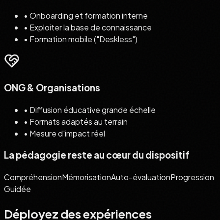
•
Onboarding et formation interne
•
Exploiter la base de connaissance
•
Formation mobile ("Deskless")
ONG & Organisations
•
Diffusion éducative grande échelle
•
Formats adaptés au terrain
•
Mesure d'impact réel
La pédagogie reste au cœur du dispositif
Compréhension
Mémorisation
Auto-évaluation
Progression
Guidée
Déployez des expériences